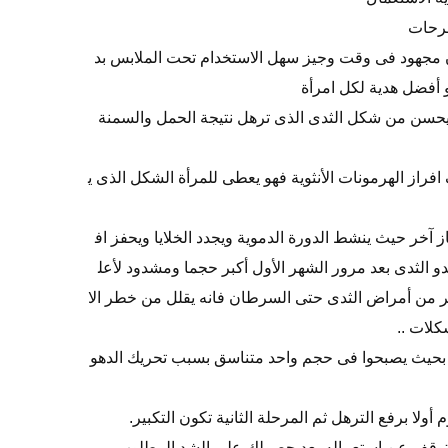
جرحات
ون مجهود فى وقت وجيز سهل الاستخدام تحت الملابس بد
أفضل هدية لكل امرأة
 يحسن من شكل الثدى الذى ترهل نتيجة الحمل والسمنة
راز الهرمونات الأنثوية فهو يعطى للمرأة الشكل الذى ي
 آخر حيث ينشط الدورة الدموية ويجدد الخلايا ويحفز اف
يبدو الثدى بعد مرور الشهر الأول أكبر حجما ومشدود لأعل
ر من أمراض الثدى حتى السرطان فانه يقلل من خطر الا
كلات ..
 بحيث يصبحوا فى حجم واحد متناسق بسبب تحريك الدهو
م أولا برفع الترهل ثم المرحلة الثانية تكون التكبير.
التوقف عن استعماله بعد حصولك على الشد المطلوب.