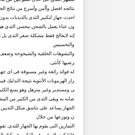
نتائجه افضل وأأمن وأسرع من نتائج ال
احدث جهاز لتكبير الثدى بالذبذبات بد
ون عناء يعمل بالشحن محسن الثدي هو 
إنه لايعالج فقط مشكلة صغر الثدى بل
والتخسيس
والتشوهات الخلقية والشيخوخة وضعف اف
رضيها كأنثى.
له فوائد رائعة وغير مسبوقة فى اى جهاز
راز الهرمونات الأنثوية نتيجة التدليك ف
ى ومستدير وغير مترهل وهو يمنع الكثي
صابه به ويقى الثدى من الكثير من المش
الجهاز يساعد على تناسق شكل الثديين
ن وتوزعها من خلال
التمارين التى يقوم بها الجهاز للثدى. تقو
فاذا كنت لاترغبن فى التكبير فيمكنك 