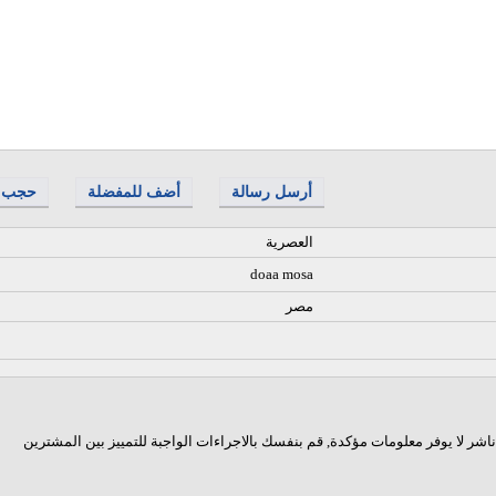
أرسل رسالة
أضف للمفضلة
حجب
العصرية
doaa mosa
مصر
اشر لا يوفر معلومات مؤكدة, قم بنفسك بالاجراءات الواجبة للتمييز بين المشترين