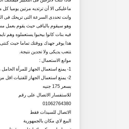
ماعليكى الا أن ترتديه مرتين يوميا كل مرة 20-30 د
وانت تحددى السرعة التى تريحك فى الت
وهو سيقوم بالباقى حيث يقوم بعمل مس
فيه بنات كانوا بيحبوا يستعملوه وهم نا
هذا يوفر جهدك ووقتك تماما حيث كنتى ت
تتعب يديكى ولا تجدين نتيجة.
موانع الاستعمال :
1- يمنع استعمال الجهاز للمرأة الحامل والمرضعه وامراض القلب الخطيره .
2- يمنع استعمال الجهاز للفتيات اقل من 15 سنه
بسعر 175 جنيه
للاستفسار الاتصال على رقم
01062764380
الاتصال للسيدات فقط
البيع لاي مكان بالجمهورية