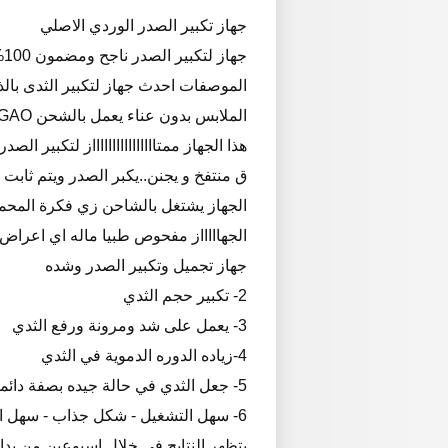
جهاز تكبير الصدر الوردي الاصلي
جهاز لتكبير الصدر ناجح ومضمون 100% 3 سرعات للجهاز تكبير وشد الصدر
الموصفات احدث جهاز لتكبير الثدى با
الملابس بدون عناء يعمل بالشحن PANGAO محسن الثدي
هذا الجهاز ممتااااااااااااااااز لتكبير
ق منتفخ و يجنن..يكبر الصدر ويتم ثابت
الجهاز يشتغل بالشاحن زي فكرة المحم
الجهاااااز مفحوص طبيا ماله اي اعراض 
جهاز تجميل وتكبير الصدر وشده
2- تكبير حجم الثدي
3- يعمل على شد ومرونة ورفع الثدي
4-زياده الدوره الدموية في الثدي
5- جعل الثدي في حالة جيده بصفة دائمة
6- سهل التشغيل - شكل جذاب - سهل الحمل .
بتظهر النتايج فى خلال اسبوعين من بدا