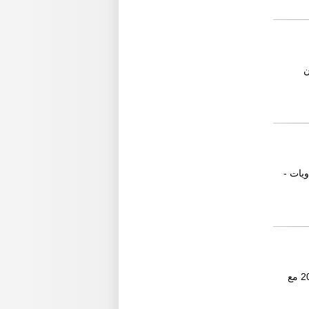
 تريلات محاور قواعد 12طن 14طن
ويات -
عرض مميز لبرادة شيرو بحالة نادرة وارتفاع يساعدك في نقل وخزن اكبر برادة شيرو موديل 2006 مع