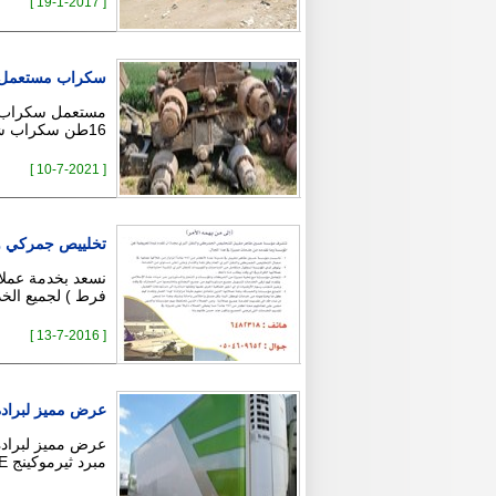
[ 19-1-2017 ]
سكراب مستعمل صنا
16طن سكراب شاحنات تريلات محور دناقل دنقل حديد مجموعة سكس عايدي …
[ 10-7-2021 ]
تخلييص جمركي و
نسعد بخدمة عملائن
فرط ) لجميع الخد
[ 13-7-2016 ]
عرض مميز لبرادة
مبرد ثيرموكينج Sl200E مواصفات قياسية للسفر الدولي …