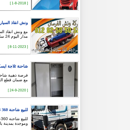
[ 1-8-2018 ]
ونش انقاذ السيار
مع ونش انقاذ الس
مدار اليوم 24 ساعة فقط لخدمتك ?? للحجز والاستفسار …
[ 8-11-2023 ]
شاحنة ثلاجة ايس
فرصة ذهبية شاحنة
مع ضمان قطع الغيار . ماشية
[ 24-9-2020 ]
للبيع شاحنة SCANIA 113 360
وموجدة بمدينة بارشالونة اسانيا