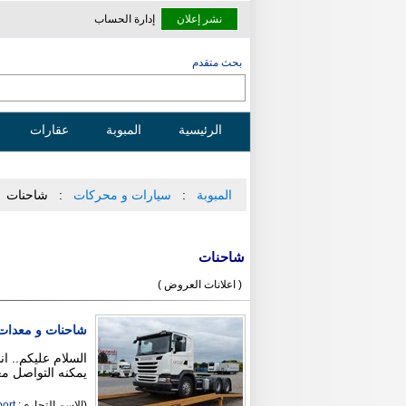
نشر إعلان
إدارة الحساب
بحث متقدم
الرئيسية
المبوبة
عقارات
المبوبة
سيارات و محركات
شاحنات
شاحنات
( اعلانات العروض )
شاحنات و معدات 
السلام عليكم.. ا
يمكنه التواصل مع
(الاسم التجاري:
port