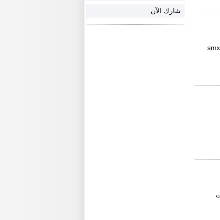
شارك الآن
ه يسرنا ان نقدم لكم هذا العرض برادة turbos hoet الفرنسيه مع مبرد smx2
ت