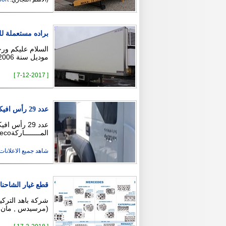
براده مستعملة للب
موديل سنة 2006 مواصفات قباسية للسفر الدولي …
[ 7-12-2017 ]
عدد 29 رأس افيكو 460 موديل 2015
المــــــــاركةIveco المـــــــــــوديلStralis الطـــــ …
شاهد جميع الاعلانات ( 2
قطع غيار الشاحنا
شركة باهد التركي
(مرسيدس , مان ,