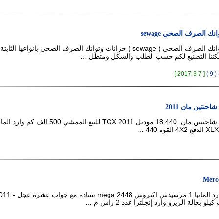
نك الصرف الصحي sewage
تصنيع خزانات وتوانك الصرف الصحي ( sewage ) خزانات وتوانك الصرف الصحي بانواعها الثابتة
مكننا التصنيع لكم حسب الطلب والشكل ومتطل …
 )
[ 7-3-2017 ]
تين مان 2011
عرض خاص على شاحنتين مان .440 18 موديل 2011 TGX للبيع الممشي 500 
Merce
و بحالة الزيرو وارد إنجلترا عدد 2 راس م …