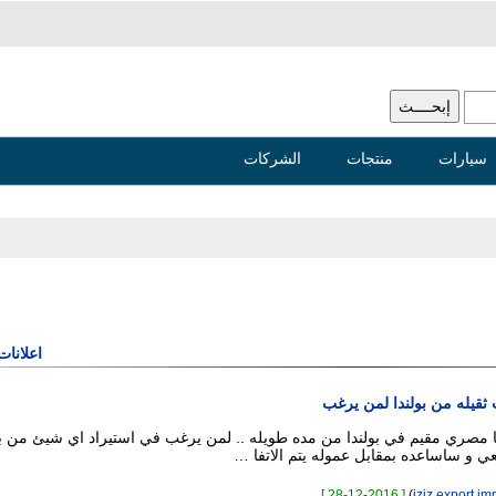
سيارات
منتجات
الشركات
اعلانات
ثقيله من بولندا لمن يرغب
نا مصري مقيم في بولندا من مده طويله .. لمن يرغب في استيراد اي شيئ من بو
ي و ساساعده بمقابل عموله يتم الاتفا …
[ 28-12-2016 ]
)
iziz export im