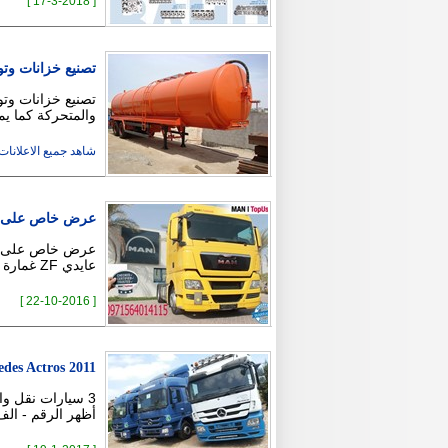
[ 17-3-2018 ]
تصنيع خزانات وتوا
والمتحركة كما ي
شاهد جميع الاعلانات ( 9
عرض خاص على شاحن
عايدي ZF غمارة XLX الدفع 4X2 القوة 440 …
[ 22-10-2016 ]
des Actros 2011
أظهر الرقم - الف كيل