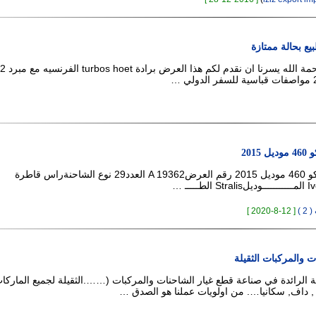
يع بحالة ممتازة
السلام عليكم ورحمة الل
عدد 29 رأس افيكو 460 موديل 2015 رقم العرضA 19362 العدد29 نوع الشاحنةراس قاطرة
 )
[ 12-8-2020 ]
ت والمركبات الثقيلة
ة الرائدة في صناعة قطع غيار الشاحنات والمركبات (…….الثقيلة لجميع الماركا
 داف, سكانيا…. من اولويات عملنا هو الصدق …