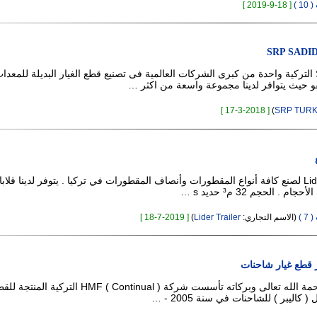
 )
[ 18-9-2019 ]
SRP SADI
تعتبر شركة SRP التركية واحدة من كبرى الشركات العالمية فى تصنيع قطع الغيار البديلة للمعدا
و حيث يتوافر لدينا مجموعة واسعة من اكثر …
[ 17-3-2018 ]
)
SRP TUR
شركة Lider Trailer لصنع كافة أنواع المقطورات وأنصاف المقطورات في تركيا . يتوفر لدينا قل
. الحجم 32 م³ حديد s …
 )
(الاسم التجاري:
Lider Trailer
)
[ 18-7-2019 ]
 قطع غيار شاحنات
السلام عليكم ورحمة الله تعالى وبركاته تأسست شركة HMF ( Continual ) التركية المنت
كاليبر ) للشاحنات في سنة 2005 - …