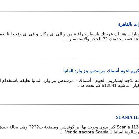
ات بالقاهرة
يارات هننقلك عربيتك باسعار خرافية من و الى اى مكان و فى اى وقت اننا نع
كريم لحوم أسماك مرسدس بنز وارد المانيا
 ثلاجة ايسكريم - لحوم - أسماك – مرسدس بنز وارد المانيا نظيفة باستخدام 
 512841 كم تحت ظ …
للبيع شاحنة Scania 113-360 كير يدوي ويوجد بها اير كوندشن ومصنعة ب???? وهي بحالة جيد
 Vendo tractora Scania 1 …