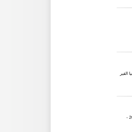
الف كم وارد المانيا القير
3 سيارات نقل وارد المانيا 1 مرسيدس اكتروس 2448 mega سنادة مع جواب عشرة عجل - 2011 -