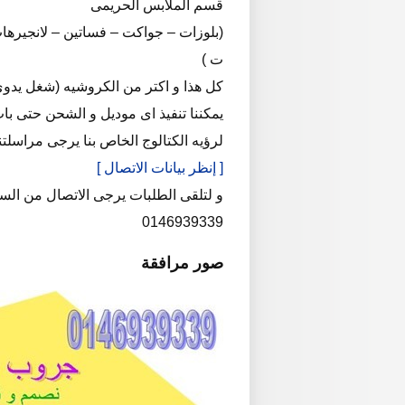
قسم الملابس الحريمى
(بلوزات – جواكت – فساتين – لانجيرها
ت )
كل هذا و اكتر من الكروشيه (شغل يدوى 100% و بأيدى سيدات ماهرات فنا
يمكننا تنفيذ اى موديل و الشحن حتى با
لرؤيه الكتالوج الخاص بنا يرجى مراسلت
[ إنظر بيانات الاتصال ]
و لتلقى الطلبات يرجى الاتصال من الس
0146939339
صور مرافقة