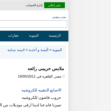
نشر إعلان
إدارة الحساب
بحث متقدم
الرئيسية
المبوبة
عقارات
المبوبة
>
ألبسة و أحذية
>
البسة نسائية
ملابس حريمى رائعه
مصر
,
القاهرة
في
19/05/2011
الاصابع الذهبيه للكروشيه
جروب فاشون للكروشيه
تميزنا فابدعنا لدينا ارقى موديلات من 