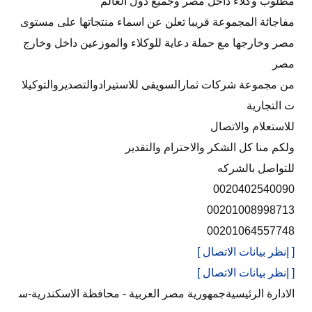
مطلوب وكلاء داخل مصر وجميع دول العالم
مفاجائة المجموعة قريبا تعلن عن اسماء منتجاتها على مستوى
مصر وخارجها مع حملة دعاية للوكلاء والموزعين داخل وخارج
مصر
من مجموعة شركات ثمارالسويفى للاستيرادوالتصديروالتوكيلا
ت التجارية
للاستعلام والاتصال
ولكم منا كل الشكر والاحترام والتقدير
للتواصل بالشركه
0020402540090
00201008998713
00201064557748
[ إنظر بيانات الاتصال ]
[ إنظر بيانات الاتصال ]
الادارة الرئيسيةجمهورية مصر العربية - محافظة الاسكندرية-س