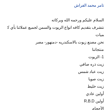
تامر محمد الفراش
السلام عليكم ورحمه الله وبركاته
نتشرف بتقديم كافه انواع الزيوت والسمن لجميع عملائنا بأي ك
ميات
نحن مصنع زيوت بالاسكندريه -دمنهور- مصر
منتجاتنا
1- الزيوت
زيت ذره صافي
زيت عباد شمس
زيت صويا
زيت خليط
أولين عادي
أولين R.B.D
الأحجام