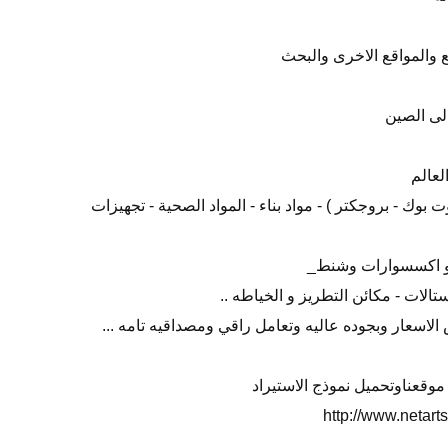
ع والمواقع الاخرى والبحث
لى الصين
لعالم
ت بوك - بروجكتر ) - مواد بناء - المواد الصحية - تجهيزات
 و اكسسوارات وشنط_
الات - مكائن التطريز و الخياطه ..
لاسعار وبجوده عاليه وتعامل راقي ومصداقيه تامه ...
ة موقعناوتحميل نموذج الاستيراد
http://www.netar