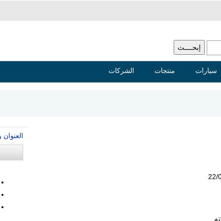
سيارات
منتجات
الشركات
العنوان 
22/
ته