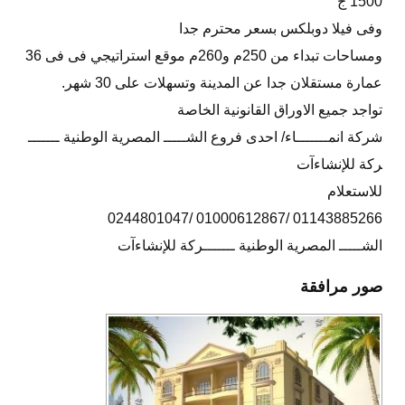
1500 ج
وفى فيلا دوبلكس بسعر محترم جدا
ومساحات تبداء من 250م و260م موقع استراتيجي فى فى 36
عمارة مستقلان جدا عن المدينة وتسهلات على 30 شهر.
تواجد جميع الاوراق القانونية الخاصة
شركة انمـــــــاء/ احدى فروع الشـــــ المصرية الوطنية ـــــــ
ركة للإنشاءآت
للاستعلام
01143885266 /01000612867 /0244801047
الشـــــ المصرية الوطنية ـــــــركة للإنشاءآت
صور مرافقة