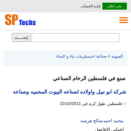
نشر إعلان
إدارة الحساب
المبوبة
>
صناعة
>
مستلزمات بناء و اكساء
صنع في فلسطين الرخام الصناعي
شركه ابو نبيل واولاده لصناعه البيوت المحميه وصناعه
فلسطين
,
طول كرم
في
22/10/2011
محمد احمدصالح هرشه
اخواني الافاضل