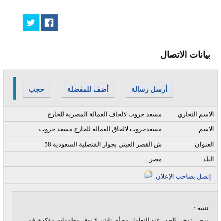
بيانات الاتصال
أرسل رسالة
أضف للمفضلة
حجب
الاسم التجاري
مسعد جروب لالحاف العمالة المصرية للخارج
الاسم
مسعدجروب لالحاق العمالة للخارج مسعد جروب
العنوان
58 ش القصر العيني بجوار القنصلية السعودية
البلد
مصر
إتصل بصاحب الإعلان
تنبيه :
يرجى توخي الحذر عند التعامل مع أي ناشر لا يوفر معلومات مؤكدة, قم