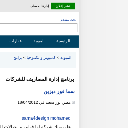
نشر إعلان
إدارة الحساب
بحث متقدم
الرئيسية
المبوبة
عقارات
المبوبة
>
كمبيوتر و تكنلوجيا
>
برامج
برنامج إدارة المصاريف للشركات
سما فور ديزين
مصر
,
بور سعيد
في
18/04/2012
sama4design mohamed
هل تمتلك شركة لها فواتير و ايصالات