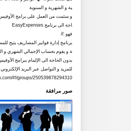
ية و الشهرية و السنوية
و سئمت من العمل على برامج الأوفيس 
اجة الى برنامج EasyExpenses
فهو ://
برنامج إدارة فواتير المصاريف يتيح لل
ة و يقوم بحساب الإجمالي الشهري و ال
بدون الحاجة الى الإلمام ببرامج الأوفيس
للمزيد و التواصل عبر البريد الإلكترون
ok.com/#!/groups/250539878294310/
صور مرافقة