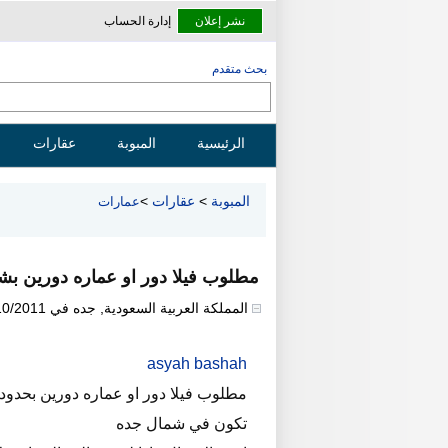
نشر إعلان
إدارة الحساب
بحث متقدم
الرئيسية
المبوبة
عقارات
المبوبة
>
عقارات
>
عمارات
مطلوب فيلا دور او عماره دورين بش
المملكة العربية السعودية
,
جده
في
10/2011
asyah bashah
مطلوب فيلا دور او عماره دورين بحدود 400 او 500 متر مرب
تكون في شمال جده