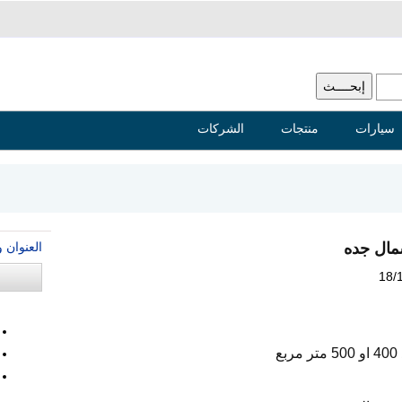
سيارات
منتجات
الشركات
العنوان 
مال جده
18/
ع