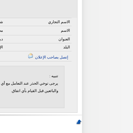
الاسم التجاري
شر
الاسم
مح
العنوان
دب
البلد
ال
إتصل بصاحب الإعلان
تنبيه :
يرجى توخي الحذر عند التعامل مع أي ن
والبائعين قبل القيام بأي اتفاق.