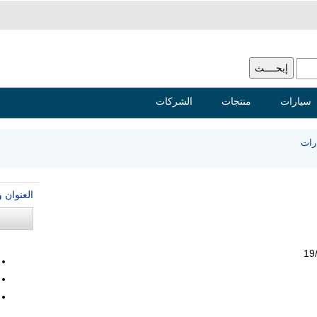
سيارات
منتجات
الشركات
رات
العنوان 
19