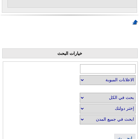
خيارات البحث
إبحــــث