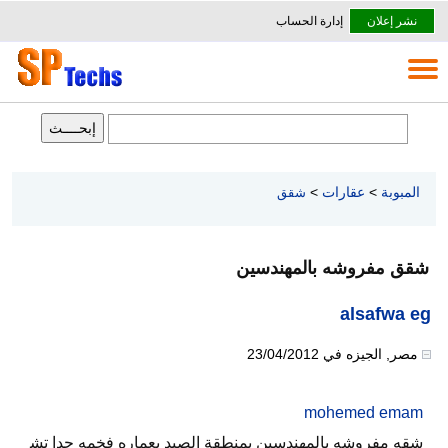
نشر إعلان
إدارة الحساب
المبوبة
>
عقارات
>
شقق
شقق مفروشه بالمهندسين
alsafwa eg
مصر
,
الجيزه
في
23/04/2012
mohemed emam
شقه مفروشه بالمهندسين بمنطقة الصيد بعماره فخمه جدا تش