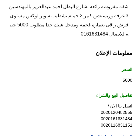
شقه مفروشه رائعه بشارع البطل احمد عبدالعزيز بالمهندسين
3 غرفه وريسبشن كبير 2 حمام تشطيب سوبر لوكس مستوى
فرش راقى بعماره فخمه ومدخل شيك جدا مطلوب 5000 جني
ه للاتصال 0161631484
معلومات الإعلان
السعر
5000
تفاصيل البيع والشراء
اتصل بنا الان /
0020120482555
0020161631484
0020116831151