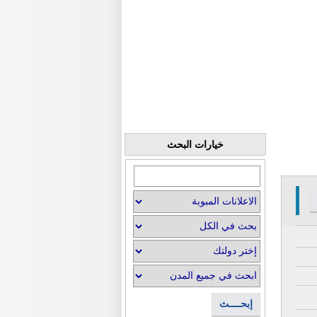
خيارات البحث
إبحــــث