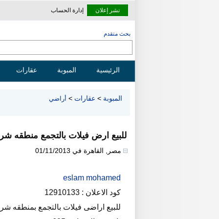
نشر إعلان
إدارة الحساب
بحث متقدم
الرئيسية
المبوبة
عقارات
المبوبة
>
عقارات
>
أراضي
للبيع ارض فيلات بالتجمع منطقه شرق
مصر
,
القاهرة
في
01/11/2013
eslam mohamed
كود الاعلان : 12910133
للبيع اراضى فيلات بالتجمع بمنطقه شرق