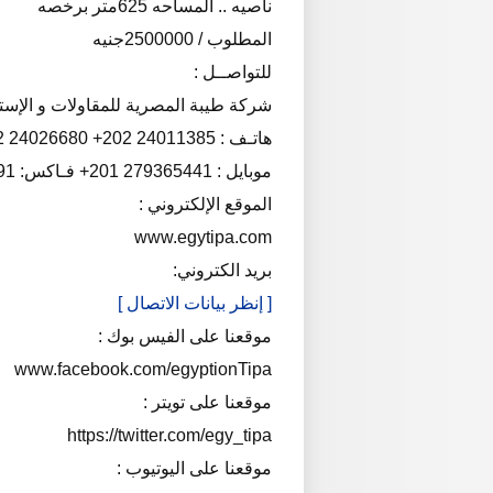
ناصيه .. المساحه 625متر برخصه
المطلوب / 2500000جنيه
للتواصــل :
شركة طيبة المصرية للمقاولات و الإستث
هاتـف : 24011385 202+ 24026680 202+
موبايل : 279365441 201+ فـاكس: 22620791 202+
الموقع الإلكتروني :
www.egytipa.com
بريد الكتروني:
[ إنظر بيانات الاتصال ]
موقعنا على الفيس بوك :
www.facebook.com/egyptionTipa
موقعنا على تويتر :
https://twitter.com/egy_tipa
موقعنا على اليوتيوب :