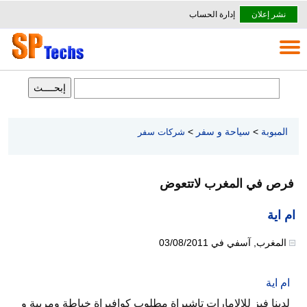
نشر إعلان
إدارة الحساب
المبوبة
>
سياحة و سفر
>
شركات سفر
فرص في المغرب لاتتعوض
ام اية
المغرب
,
آسفي
في
03/08/2011
ام اية
لدينا فيز للالامارات تاشيراة مطلوب كوافيراة خياطة ومربية و