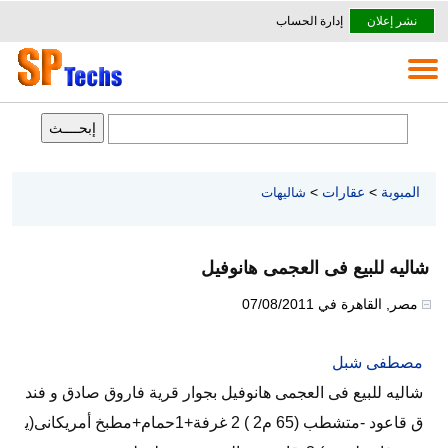
نشر إعلان
إدارة الحساب
المبوبة
>
عقارات
>
شاليهات
شاليه للبيع فى العجمى هانوفيل
مصر
,
القاهرة
في
07/08/2011
مصطفى شبل
شاليه للبيع فى العجمى هانوفيل بجوار قرية فاروق صادق و فند
ق قاعود -متشطب (65 م2 ) 2 غرفة+1حمام+مطبخ أمريكانى(ي