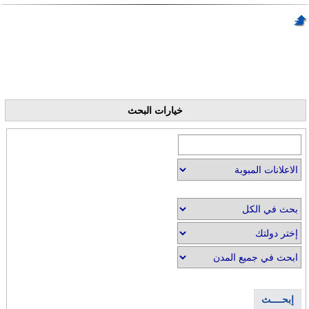
خيارات البحث
إبحــــث