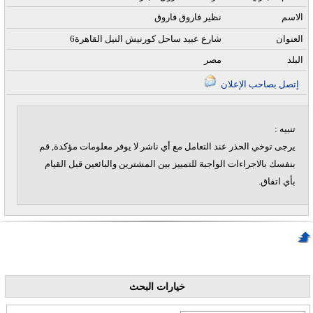
الاسم
نظير فاروق فاروق
العنوان
6شارع عبيد ساحل كورنيش النيل القاهرة
البلد
مصر
إتصل بصاحب الإعلان
تنبيه :
يرجى توخي الحذر عند التعامل مع أي ناشر لا يوفر معلومات مؤكدة, قم
بنفسك بالاجراءات الواجبة للتمييز بين المشترين والبائعين قبل القيام
بأي اتفاق.
خيارات البحث