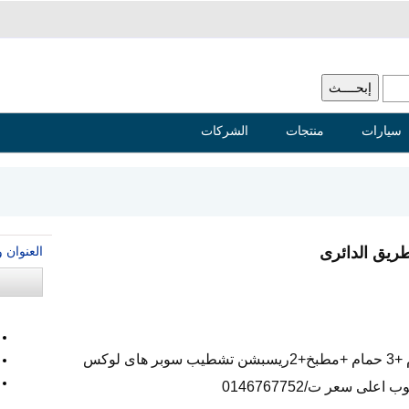
سيارات
منتجات
الشركات
العنوان 
طريق الدائرى
شقة160م الدور الثالث تتكون من 3نوم +3 حمام +مطبخ+2ريسبشن تشطيب سوبر هاى لوكس
ى سعر ت/0146767752