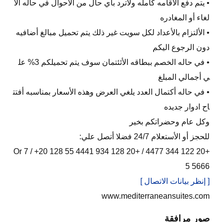
• يتم دفع الأقامه كامله ولاترد بأي حال من الأحوال في حاله الأ
لغاء أو المغادره
• الألتزام بالأعداد لكل سويت غير ذلك يتم تحميل مبالغ أضافيه
دون الرجوع اليكم
• في حاله الخصم ببطاقه الأئئتمان سوف يتم تحميلكم 3% عل
ي أجمالي المبلغ
• في حاله أكتمال العدد يلغي العرض وهذه الأسعار بمناسبه أفتت
اح ادوار جديده
وكل عام وحضراتكم بخير
للحجز أو الأستعلام 24/7 فضلا أتصل علي:
+20 122 344 4477 / +20 128 934 4441 Or 7 / +20 128 55
5 5666
[ إنظر بيانات الاتصال ]
www.mediterraneansuites.com
صور مرافقة