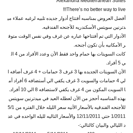
Alexandria Mediterranean Suites
There’s no better way to live!!!
أفضل العروض بمناسبه أفتتاح أدوار جديده تلبيه لرغبه عملاء مي
دترنين سويتس الأسكندريه للأجنحه الفندقيه.
الأدوار التي تم أفتتاحها عباره عن غرف وفي نفس الوقت متوف
ر الأمكانيه بأن تكون أجنحه.
كانت السويتات بها حمام واحد فقط الأن وعدد الأفراد من 4 ال
ي 5 أفراد.
الأن السويتات الجديده بها 3 غرف 3 حمامات + 4 غرف أضافه ا
لي 4 حمامات والسويت 3 غرف يكفي الي أستضافه 6 أفراد أم
ا السويت المكون من 4 غرف يكفي لاستضافه 8 الي 10 أفراد.
بهذه المناسبه أحجز من الأن لعطله العيد في ميدترنين سويتس
للأجنحه الفندقيه بالأسعار الأتيه سعر الليله خلال الفتره من 5/1
1/2011 حتي 12/11/2011 والأسعار التاليه لليله الواحده في عد
د الليالي والبيان كالتالي:-