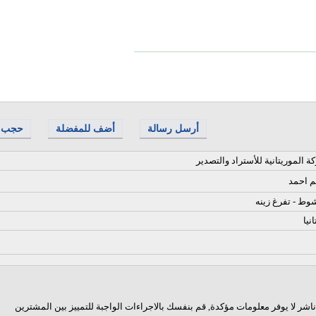
أرسل رسالة
أضف للمفضلة
حجب
ة الموريتانية للأستراد والتصدير
م احمد
وط - تفرغ زينه
نيا
اشر لا يوفر معلومات مؤكدة, قم بنفسك بالاجراءات الواجبة للتمييز بين المشترين