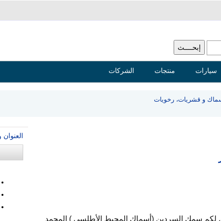
سيارات
منتجات
الشركات
ماك و قشريات، رخويات
العنوان 
ض لكم سمك السردين (أسماك المحيط الأطلسي ) المجمد