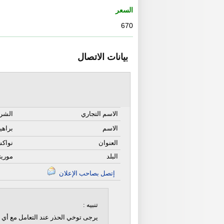
السعر
670
بيانات الاتصال
الاسم التجاري
الشرك
الاسم
براهي
العنوان
نواكش
البلد
موريتا
إتصل بصاحب الإعلان
تنبيه :
يرجى توخي الحذر عند التعامل مع أي ن