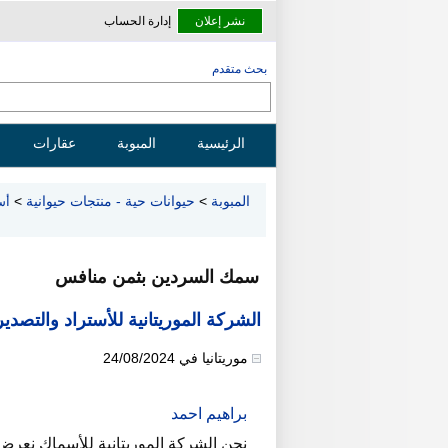
نشر إعلان
إدارة الحساب
بحث متقدم
الرئيسية
المبوبة
عقارات
المبوبة
>
حيوانات حية - منتجات حيوانية
>
أس
سمك السردين بثمن منافس
الشركة الموريتانية للأستراد والتصدير
موريتانيا
في
24/08/2024
براهيم احمد
نحن الشركة الموريتانية للأسماك نعر