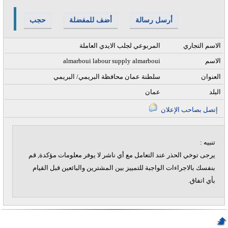
أرسل رسالة
أضف للمفضلة
حجب
الاسم التجاري
المربوعي لجلب الايدي العاملة
الاسم
almarboui labour supply almarboui
العنوان
سلطنة عمان محافظة البريمي/ البريمي
البلد
عمان
إتصل بصاحب الإعلان
تنبيه :
يرجى توخي الحذر عند التعامل مع أي ناشر لا يوفر معلومات مؤكدة, قم
بنفسك بالاجراءات الواجبة للتمييز بين المشترين والبائعين قبل القيام
بأي اتفاق.