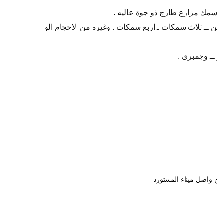
سمك مزارع طازج ذو جوة عاليه .
 ــ ثلاث سمكات ـ اربع سمكات . وغيره من الاحجام الو
ــ وجمبرى .
 واصل ميناء المستورد