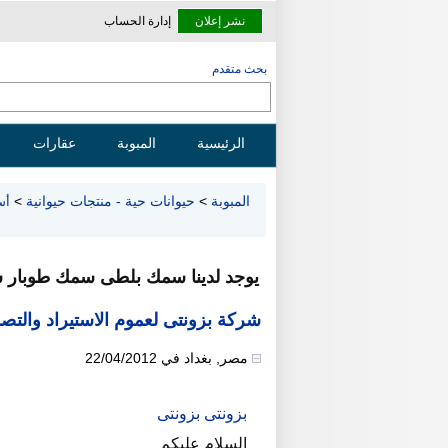
نشر إعلان
إدارة الحساب
بحث متقدم
الرئيسية
المبوبة
عقارات
المبوبة
>
حيوانات حية - منتجات حيوانية
>
أس
يوجد لدينا سمك بلطى سمك طوبار
شركة بزونتى لعموم الاستيراد والتصد
مصر
,
بغداد
في
22/04/2012
بزونتى بزونتى
السلام عليكم