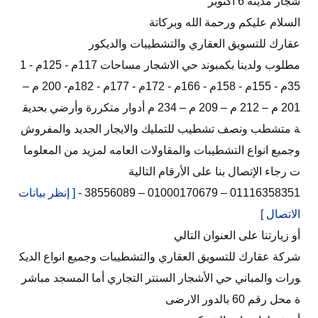
شجار مدينة 6 أكتوبر
السلام عليكم ورحمة الله وبركاتة
عقارك للتسويق العقاري والتشطيبات والديكور
مطلوب ولدينا بكمبوند حي الاشجار مساحات 117م - 125م - 1
35م - 155م - 158م - 166م - 172م - 177م - 182م- 200 م –
201 م – 212 م – 209 م – 234 م أدوار متكررة وأرضي بحديق
ة متشطب ونصف تشطيب للتمليك والايجار الجديد والمفروش
وجميع انواع التشطيبات والمقاولات العامه لمزيد من المعلوما
ت رجاء الإتصال بنا على الأرقام التالية
01116358351 – 01000170679 – 38556089 -
[ إنظر بيانات
الاتصال ]
أو زيارتنا على العنوان التالي
شركة عقارك للتسويق العقاري والتشطيبات وجميع انواع الديك
ورات والمباني حي الأشجار السنتر التجاري أما المسجد مباشر
ة محل رقم 60 بالدور الارضى