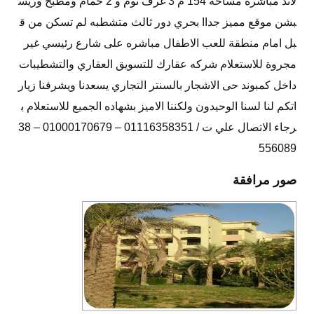
لاند مباشره مساحة 154 م 3 غرف نوم و 2 حمام ومطبخ وريس
بشن موقع مميز جداا بحري دور ثالث متشطبه لم تسكن من ق
بل امام منطقة للعب الاطفال مباشره على شارع رئيسي غير
مجروة للاستعلام شركه عقارك للتسويق العقاري والتشطيبات
داخل كمبوند حى الاشجار بالسنتر التجاري يسعدنا ويشرفنا زيار
اتكم لنا لسنا الوحيدون ولكننا الاميز بشهاده الجميع للاستعلام ب
رجاء الاتصال علي ت / 01116358351 – 01000170679 – 38
556089
صور مرافقة