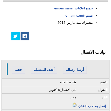
جميع اعلانات emam samir
تقييم emam samir
مشترك منذ
مارس 2012
بيانات الاتصال
أرسل رسالة
أضف للمفضلة
حجب
الاسم
emam samir
العنوان
حى الاشجار 6 اكتوبر
البلد
مصر
إتصل بصاحب الإعلان