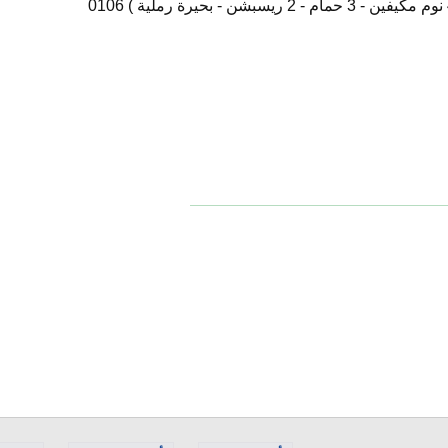
فيلا(اول صف علي البحيرة بمارينا 5 - 4 نوم مكيفين - 3 حمام - 2 ريسبشن - بحيرة رملية ) 0106