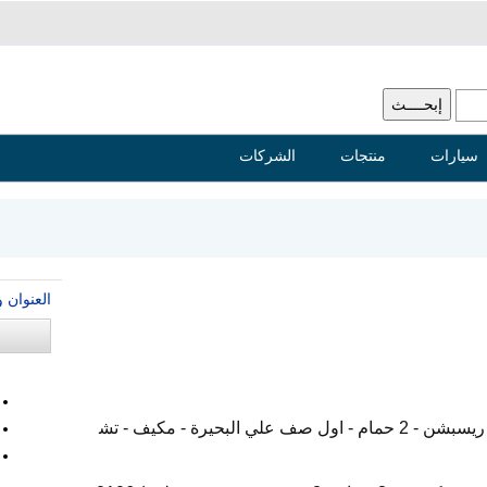
سيارات
منتجات
الشركات
العنوان 
شاليه بمارينا 2 علي البحيرة ( 2 غرفة - ريسبشن - 2 حمام - اول صف علي البحيرة - مكيف - تش