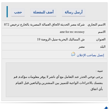
أرسل رسالة
أضف للمفضلة
حجب
الاسم التجاري
شركة مصر الحديثة لالحاق العمالة المصرية بالخارج ترخيص 872
الاسم
amr for rec recrawy
العنوان
19 ش المماليك البحرية-منيل-الروضة
البلد
مصر
إتصل بصاحب الإعلان
تنبيه :
يرجى توخي الحذر عند التعامل مع أي ناشر لا يوفر معلومات مؤكدة, قم
بنفسك بالاجراءات الواجبة للتمييز بين المشترين والبائعين قبل القيام
بأي اتفاق.