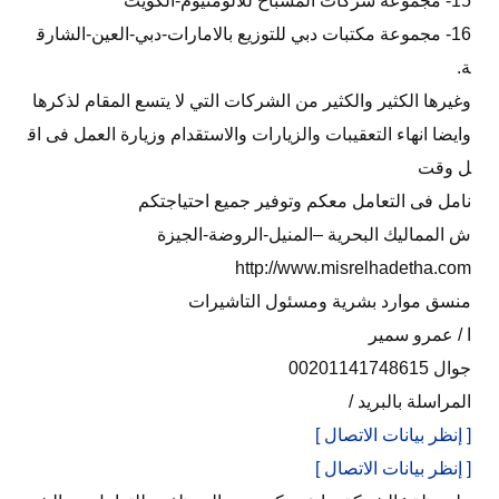
15- مجموعة شركات المسباح للالومنيوم-الكويت
16- مجموعة مكتبات دبي للتوزيع بالامارات-دبي-العين-الشارق
ة.
وغيرها الكثير والكثير من الشركات التي لا يتسع المقام لذكرها
وايضا انهاء التعقيبات والزيارات والاستقدام وزيارة العمل فى اق
ل وقت
نامل فى التعامل معكم وتوفير جميع احتياجتكم
ش المماليك البحرية –المنيل-الروضة-الجيزة
http://www.misrelhadetha.com
منسق موارد بشرية ومسئول التاشيرات
ا / عمرو سمير
جوال 00201141748615
المراسلة بالبريد /
[ إنظر بيانات الاتصال ]
[ إنظر بيانات الاتصال ]