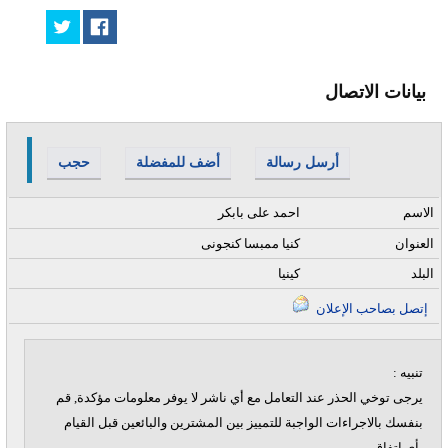
بيانات الاتصال
أرسل رسالة
أضف للمفضلة
حجب
الاسم
احمد على بابكر
العنوان
كنيا ممبسا كنجونى
البلد
كينيا
إتصل بصاحب الإعلان
تنبيه :
يرجى توخي الحذر عند التعامل مع أي ناشر لا يوفر معلومات مؤكدة, قم
بنفسك بالاجراءات الواجبة للتمييز بين المشترين والبائعين قبل القيام
بأي اتفاق.