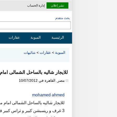
نشر إعلان
إدارة الحساب
بحث متقدم
الرئيسية
المبوبة
عقارات
المبوبة
>
عقارات
>
شاليهات
للايجار شاليه بالساحل الشمالى امام مارينا 5 بقرية داون ت
مصر
,
القاهرة
في
10/07/2012
mohamed ahmed
للايجار شاليه بالساحل الشمالى امام مارينا 5 بقرية داون تاون
3 غرف و ريسبشن كبير و تراس كبير فيو رائع على الشلال و حمام السباحه و منطقة الملاعب