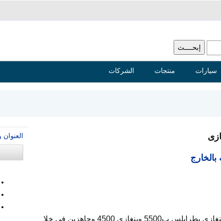
سيارات
منتجات
الشركات
العنوان 
ازى
بالخارج
لدى تاشيرات حره الى ليبيا طرابلس وبنغازى بطرابلس ب5500 وبنغازى 4500 وجاهزين فى خلا