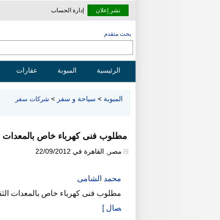
نشر إعلان
إدارة الحساب
بحث متقدم
الرئيسية
المبوبة
عقارات
المبوبة
>
سياحة و سفر
>
شركات سفر
مطلوب فنى كهرباء خاص بالمعدات الثقيلة3 يرسل الس
مصر
,
القاهرة
في
22/09/2012
محمد الشامى
مطلوب فنى كهرباء خاص بالمعدات الثقيلة01148796743 يرسل السيف
صال ]