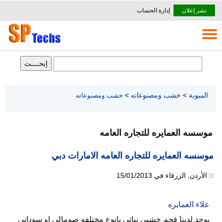
نشر إعلان
إدارة الحساب
المبوبة
>
خشب ومصنوعاته
>
خشب ومصنوعاته
موسسه العمايره للتجاره العامه
موسسه العمايره للتجاره العامه الامارات دبي
الأردن
,
الزرقاء
في
15/01/2013
علاء العمايره
يوجد لدينا فحم خشبي نباتي بانوع مختلفه صومالي او سوداني