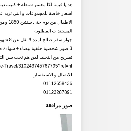
هدايا قيمة لكا معتمر شنطة + كتيب دين
اسعار خاصة للمجموعات و التى تزيد عن 25 معت
الاطفال من يوم حتى سنتين 1850 ومن سنتين حتى 12 سنة 2900
المستندات المطلوبة
جواز سفر صالح لمدة لا تقل عن 8 شهور
3 صور شخصية خلفية بيضاء + شهادة صحية
تصريح من التجنيد لمن هم تحت سن التج
se-Travel/310243745767795?ref=hl
للاتصال و الاستفسار
01112658436
01123287891
صور مرافقة