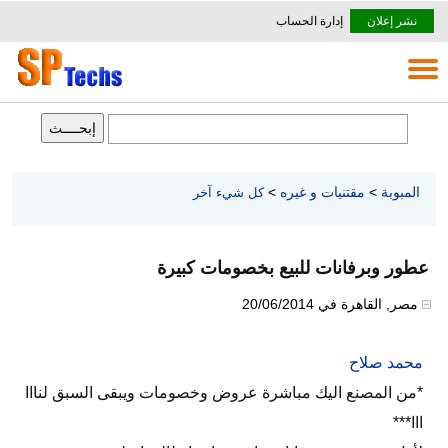
نشر إعلان
إدارة الحساب
المبوبة
>
مقتنيات و غيره
>
كل شيء آخر
عطور وبرفانات للبيع بخصومات كبيرة
مصر
,
القاهرة
في
20/06/2014
محمد صلاح
*من المصنع اليك مباشرة عروض وخصومات ويبقى السبق لنااا
ااا***