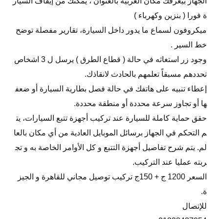
الجهاز بيعرفك مكان العربية بالعنوان ، يمكنك من إيقاف السيار
ة فورا ( بنزين وكهرباء )
ميكروفون لسماع ما يدور داخل السيارة، تقارير مفصلة توضح
خط السير .
وجود زر استغاثه في حالة ( قطاع الطرق ) يرسل ل 3 اشخاص
تحددهم مسبقاً تعلمهم بالحادث لانقاذك.
إعطاء تنبيه على هاتفك في حالة فصل بطارية السيارة أو ضعف
ها أو تجاوز سرعة محددة أو منطقة محددة.
حقق حماية كاملة للسيارة عند تركيب أجهزة تتبع السيارات، يت
م التحكم في الجهاز برسائل الموبايل العادية من أي مكان بالعا
لم. يتم شرح تفاصيل أجهزة التتبع و كل الأوامر الخاصة به و تج
ربته عمليا عند التركيب.
السعر 1200 ج + 150ج تركيب توصيل مجاني للقاهرة و الجيز
ة.
للإتصال