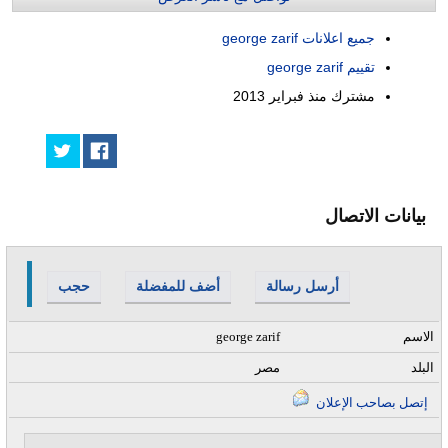
جميع اعلانات george zarif
تقييم george zarif
مشترك منذ
فبراير 2013
بيانات الاتصال
أرسل رسالة
أضف للمفضلة
حجب
الاسم
george zarif
البلد
مصر
إتصل بصاحب الإعلان