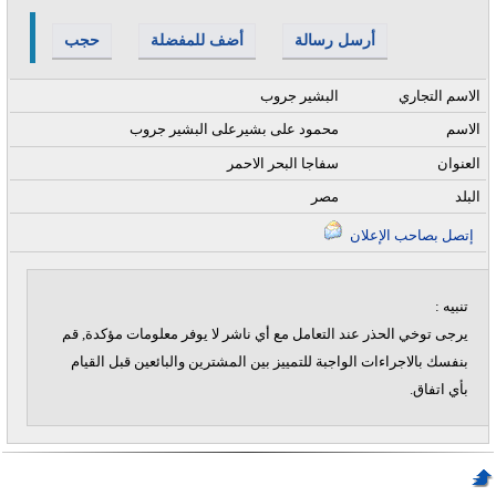
أرسل رسالة
أضف للمفضلة
حجب
الاسم التجاري
البشير جروب
الاسم
محمود على بشيرعلى البشير جروب
العنوان
سفاجا البحر الاحمر
البلد
مصر
إتصل بصاحب الإعلان
تنبيه :
يرجى توخي الحذر عند التعامل مع أي ناشر لا يوفر معلومات مؤكدة, قم
بنفسك بالاجراءات الواجبة للتمييز بين المشترين والبائعين قبل القيام
بأي اتفاق.