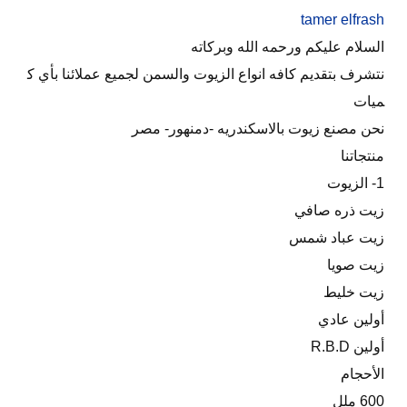
tamer elfrash
السلام عليكم ورحمه الله وبركاته
نتشرف بتقديم كافه انواع الزيوت والسمن لجميع عملائنا بأي ك
ميات
نحن مصنع زيوت بالاسكندريه -دمنهور- مصر
منتجاتنا
1- الزيوت
زيت ذره صافي
زيت عباد شمس
زيت صويا
زيت خليط
أولين عادي
أولين R.B.D
الأحجام
600 ملل