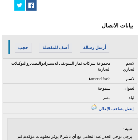
بيانات الاتصال
أرسل رسالة
أضف للمفضلة
حجب
الاسم
مجموعة شركات ثمار السويفى للاستيرادوالتصديروالتوكيلات
التجاري
التجارية
الاسم
tamer elfrash
العنوان
سموحة
البلد
مصر
إتصل بصاحب الإعلان
تنبيه :
يرجى توخي الحذر عند التعامل مع أي ناشر لا يوفر معلومات مؤكدة, قم