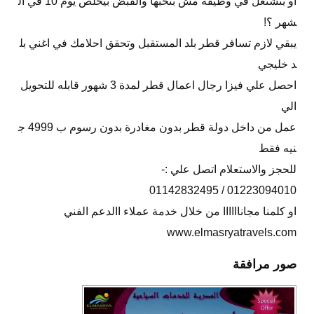
او بتشتغل في وظيفه مش بتحبها والقبض بيخلص يوم 10 في ال
شهر ؟!
يبقي لازم تسافر قطر بلد المستقبل وتحقق احلامك في اغني بل
د خليجي
احصل علي فيزا رجال اعمال قطر لمدة 3 شهور قابله للتحويل
الي
عمل من داخل دولة قطر بدون مغادرة بدون رسوم ب 4999 ج
نيه فقط
للحجز والاستعلام اتصل علي :-
01223094010 / 01142832495
او كلمنا مجاناااااا من خلال خدمة عملاء االدعم الفني
www.elmasryatravels.com
صور مرافقة