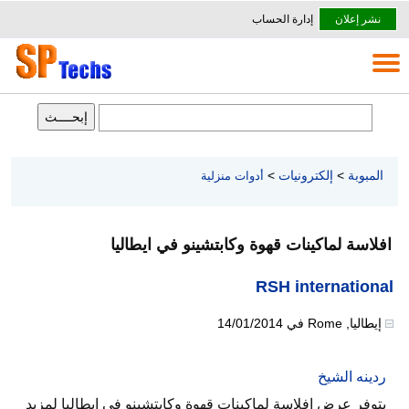
نشر إعلان
إدارة الحساب
المبوبة
>
إلكترونيات
>
أدوات منزلية
افلاسة لماكينات قهوة وكابتشينو في ايطاليا
RSH international
إيطاليا
,
Rome
في
14/01/2014
ردينه الشيخ
يتوفر عرض افلاسة لماكينات قهوة وكابتشينو في ايطاليا لمزيد