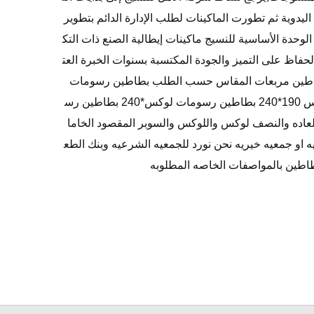
ليدوية ثم تطورت الماكينات لطلب الإدارة الدائم بتطوير
وحدة الأساسية للنسيج ماكينات إيطالية الصنع ذات التك
لحفاظ على التميز والجودة المكتسبة بسنوات الخبرة العت
ننا: بطاطين مربعات المقاس حسب الطلب بطاطين رسومات
عاده*240 بطاطين رسومات 1%2 لوكس 190*240 بطاطين رسومات لوكس*240 بطاطين رس
2 المصطلحات العاده والنصف لوكس واللوكس والسوبر المقصود الخاما
 او جمعيه خيريه نحن نورد للجمعيه الشرعيه وبنك الطع
اطين بالمواصفات الخاصه المطلوبه