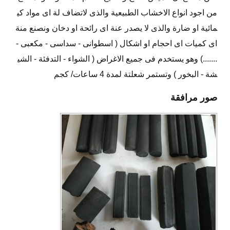
من اجود انواع الاخشاب الطبيعية والذى لاتضاف لة اى مواد كي
مائية او ضارة والذى لا يصدر عنة اى رائحة او دخان ونصنع منة
اى كميات اى احجام او اشكال ( اسطوانى - سداسى - مكعبى -
.......) وهو يستخدم فى جميع الاغراض ( الشواء - التدفئة - الشي
شة - البخور ) وتستمر شعلتة لمدة 4 ساعات/ كجم
صور مرافقة