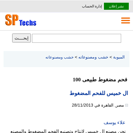
نشر إعلان
إدارة الحساب
المبوبة
>
خشب ومصنوعاته
>
خشب ومصنوعاته
فحم مضغوط طبيعى 100
ال خميس للفحم المضغوط
مصر
,
القاهرة
في
28/11/2013
علاء يوسف
نحن مصنع ال خميس لانتاج وتصنيع الفحم المضغوط والمصنع