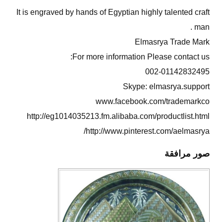
It is engraved by hands of Egyptian highly talented craft
man .
Elmasrya Trade Mark
For more information Please contact us:
002-01142832495
Skype: elmasrya.support
www.facebook.com/trademarkco
http://eg1014035213.fm.alibaba.com/productlist.html
http://www.pinterest.com/aelmasrya/
صور مرافقة