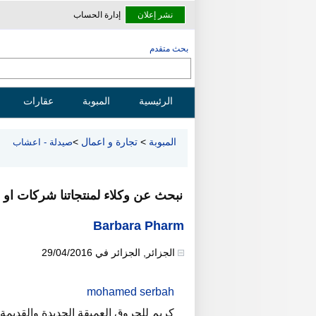
نشر إعلان
إدارة الحساب
بحث متقدم
الرئيسية
المبوبة
عقارات
المبوبة
>
تجارة و اعمال
>
صيدلة - اعشاب
نبحث عن وكلاء لمنتجاتنا شركات او 
Barbara Pharm
الجزائر
,
الجزائر
في
29/04/2016
mohamed serbah
كريم للحروق العميقة الجديدة والقديمة CICATOOP