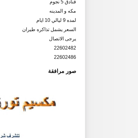
فنادق 5 نجوم
مكه و المدينه
لمده 9 ليالي 10 ايام
السعر يشمل تذاكره طيران
يرجى الاتصال
22602482
22602486
صور مرافقة