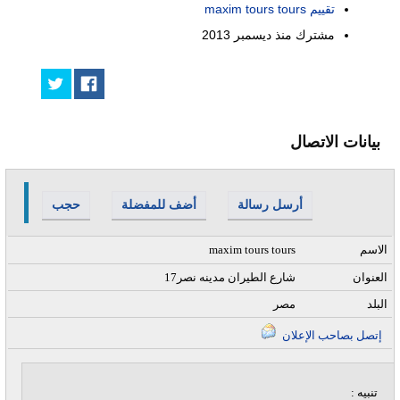
تقييم maxim tours tours
مشترك منذ
ديسمبر 2013
بيانات الاتصال
أرسل رسالة
أضف للمفضلة
حجب
الاسم
maxim tours tours
العنوان
17شارع الطيران مدينه نصر
البلد
مصر
إتصل بصاحب الإعلان
تنبيه :