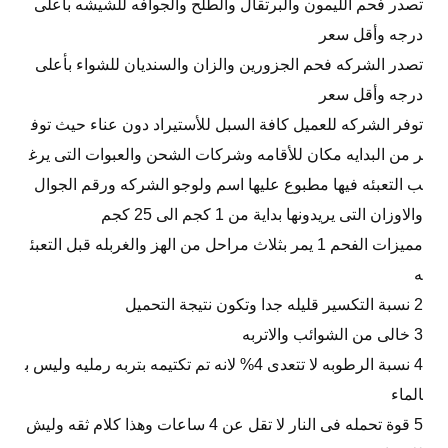
تصدر فحم الليمون والبرتقال والطلح والجوافه للشيشه بأعلى
درجه وأقل سعر
تصدر الشركه فحم الجزورين والزان والسنديان للشواء بأعلى
درجه وأقل سعر
توفر الشركه للعميل كافة السبل للأستيراد دون عناء حيث توف
ر من البدايه مكان للأقامه وشركات الشحن والعبوات التى يرغ
ب التعبئه فيها مطبوع عليها اسم ولوجو الشركه ورقم الجوال
والاوزان التى يريدونها بداية من 1 كجم الى 25 كجم
مميزات الفحم 1 يمر بثلاث مراحل من الهز والغربله قبل التعبئ
ه
2 نسبة التكسير قليله جدا وتكون نتيجة التحميل
3 خالى من الشوائب والاتربه
4 نسبة الرطوبه لا تتعدى 4% لانه تم تكتيمه بتربه رمليه وليس ب
الماء
5 قوة تحمله فى النار لا تقل عن 4 ساعات وهذا كلام ثقه وليش