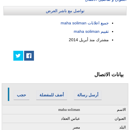
تواصل مع ناشر العرض
جميع اعلانات maha soliman
تقييم maha soliman
مشترك منذ
أبريل 2014
بيانات الاتصال
أرسل رسالة
أضف للمفضلة
حجب
الاسم
maha soliman
العنوان
عباس العقاد
البلد
مصر