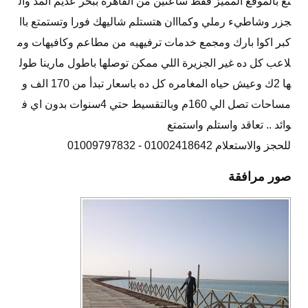
تع بالموقع المميز فقط ساعتين من القاهره ببحر عديم المد وال
جزر وشاطيء رملي وكمااان هتستلم شاليهك فورا وتستمتع باا
كبر اكوا بارك ومجمع خدمات ترفيهيه من مطاعم وكافيهات وم
لاعب كل ده غير الجزيرة اللي ممكن توصلها باطول مارينا طول
ها 2ك وعيش حياه المغامره كل ده باسعار تبدأ من 170 الف و
مساحات تصل الي 160م وبالتقسيط حتي 4سنوات بدون اي ف
وائد .. تعاقد واستلم واستمتع
للحجز والاستعلام 01002418642 - 01009797832
صور مرافقة