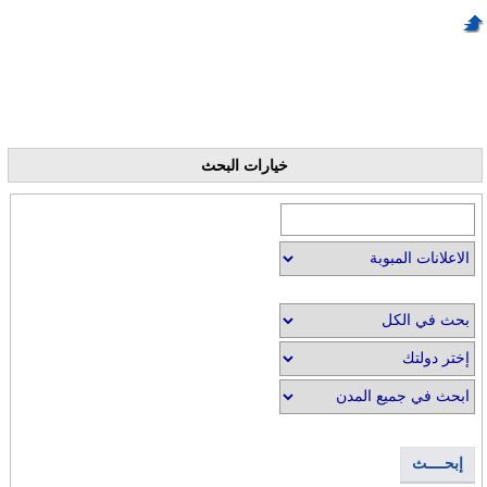
خيارات البحث
إبحــــث