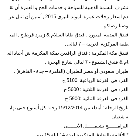
تشرف البسمة الذهبية للسياحة و خدمات الحج و العمرة أن تق
دم اسعار رحلات عمرة المولد النبوى 2015 , أملين أن تنال عر
وضنا رضاكم ...
فندق المدينة المنورة : فندق طابا السلام & زمرد قرطاج , المن
طقة المركزية الغربية – 7 ليالى ,
فندق مكة المكرمة : فندق الرافدين بمكة المكرمة ش أجياد الع
ام & فندق الشموع - 7 ليالى شارع الهجرة ,
طيران سعودى أو مصر للطيران (القاهرة – جدة - القاهرة) .
الفرد فى الغرفة الرباعية :5100 ج
الفرد فى الغرفة الثلاثية : 5600 ج
الفرد فى الغرفة الثنائية :5900 ج
تاريخ الرحلة : أبتداء من 15/12/2014 رحلة كل أسبوع حتى نهاي
ة شعبان
البرامــــــج تشـمـــــل الأتــــــى :
* الأقامة بالفنادق المذكورة لمدة 14 ليلة 15 يوم .