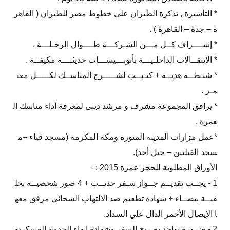
* التأشيرة , تذكرة الطيران على خطوط مصر للطيران ( القاهر
ة – جدة – القاهرة ) .
* إشــــراف كــل مـــن الشـركـــة طــــوال الرحـلـــة .
* الانتقــالات الداخلـيـــة بأتوبـــيســـات حديثــــة مكيفــة .
* شنـطــة هديــة + كتـيــب لشـــــرح المناســك لكـــــل معت
مـر .
* يرافق المجموعة مشرف و مرشد دينى لمعرفة أداء مناسك ال
عمرة .
*عمل مزارات المدينه المنورة ومكة المكرمة (مسجد قباء –م
سجد القبلتين – جبل أحد).
الأوراق المطلوبة للحجز عمرة 2015 : -
1 - يجــب تقديــم جــواز سـفر حديــث + 4 صور شخصيــة بخل
فيــة بيضــاء + شهادة تطعيم ضد الالتهاب السحائي مرفق معه
ا الإيصال الأحمر الدال علي السداد.
2 - ضرورة تواجد تصريح السفر وشهادة إنهاء الخدمة العسكرية