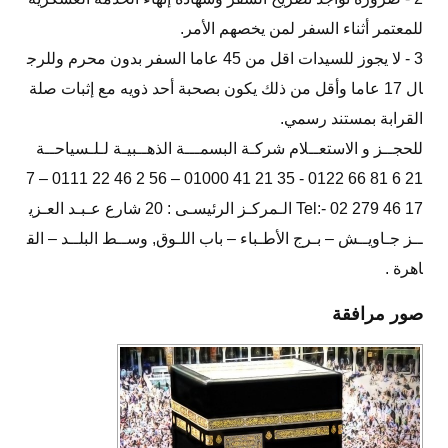
للمعتمر أثناء السفر لمن يخصهم الأمر.
3 - لا يجوز للسيدات اقل من 45 عاما السفر بدون محرم وللرج
ال 17 عاما وأقل من ذلك يكون بصحبة أحد ذويه مع إثبات صلة
القرابة بمستند رسمي.
للحجــز و الاستعــلام شركـة البسمـــة الذهــبيـة لـلـسياحــة
21 6 81 66 0122 - 35 21 41 01000 – 56 2 46 22 0111 – 7
17 46 279 02 -:Tel الـمركـز الرئيسـى : 20 شارع عـبـد العـزي
ــز جـاويــش – بـرج الأطـباء – باب اللـوق, وســط البلــد – الق
اهرة .
صور مرافقة